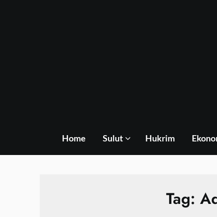
Skip
to
content
Home
Sulut
Hukrim
Ekono
Tag:
Ad