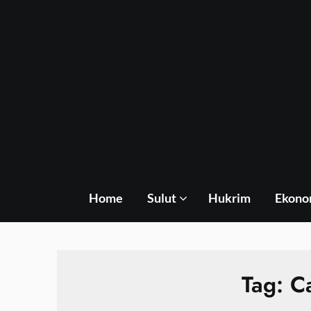
Skip
to
content
Home
Sulut
Hukrim
Ekono
Tag:
C