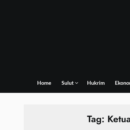
Skip
to
content
Home
Sulut
Hukrim
Ekono
Tag:
Ketu