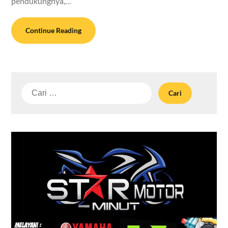
pendukungnya,…
Continue Reading
Cari
untuk: