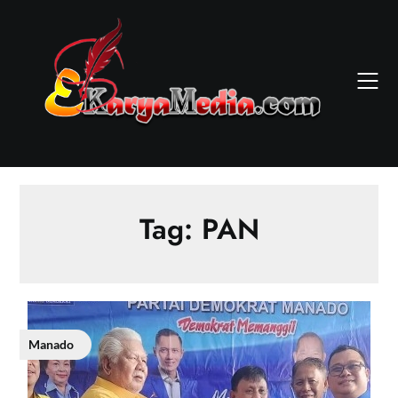
Skip
to
content
Tag:
PAN
Manado