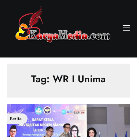
Skip
to
content
Tag:
WR I Unima
Berita