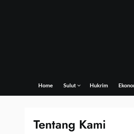
Skip
to
content
Home
Sulut
Hukrim
Ekono
Tentang Kami