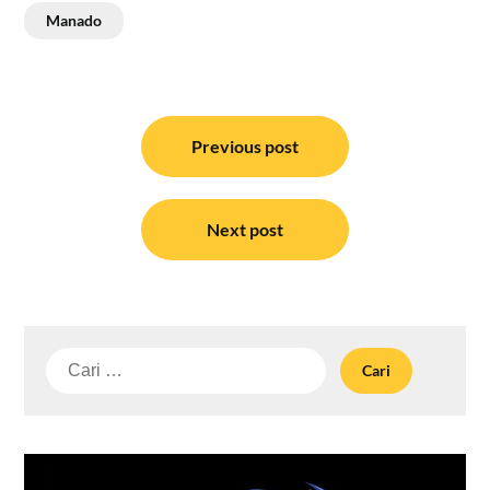
Manado
Navigasi
pos
Previous post
Next post
Cari
untuk: