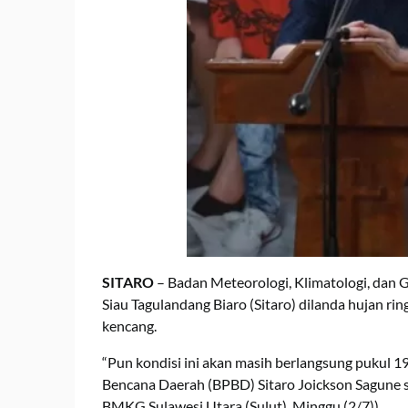
SITARO
– Badan Meteorologi, Klimatologi, dan
Siau Tagulandang Biaro (Sitaro) dilanda hujan ring
kencang.
“Pun kondisi ini akan masih berlangsung pukul 
Bencana Daerah (BPBD) Sitaro Joickson Sagune
BMKG Sulawesi Utara (Sulut), Minggu (2/7)).