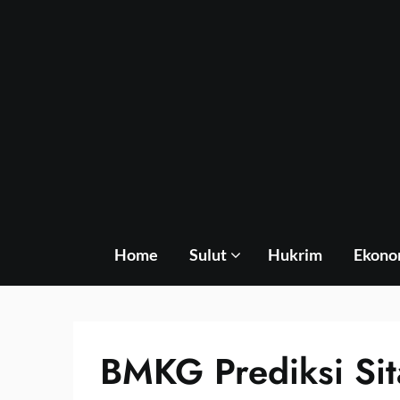
Skip
to
content
Home
Sulut
Hukrim
Ekono
BMKG Prediksi Sit