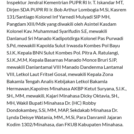
Inspektur Jendral Kementrian PUPR RI Ir. T. Iskandar MT,
Dirjen SDA PUPR RI Ir. Bob Arthur Lombogia M.Si, Kasrem
131/Santiago Kolonel Inf Yarnedi Mulyadi SIP MH,
Pangdam XIII/Mdk yang diwakili oleh Asintel Kasdam
Kolonel Kav. Muhammad Syarifudin S.E, mewakili
Danlanud Sri Manado Kadipotdirga Kolonel Pas Purwadi
S.Pd, mewakili Kapolda Sulut Irwasda Kombes Pol Bayu
S.I.K, Kepala BNN Sulut Kombes Pol. Pitra A. Ratulangi,
S.I.K.,M.M, Kepala Basarnas Manado Monce Bruri S.IP,
mewakili Danlantamal VIII Manado Dandenma Lantamal
VIII, Letkol Laut Fritsel Gosal, mewakili Kepala Zona
Bakamla Tengah Analis Kebijakan Letkol Bakamla
Hermawan,Kapolres Minahasa AKBP Ketut Suryana, S.I.K.,
SH., MM, mewakili, Kajari Minahasa Dicky Oktavia, SH.,
MH, Wakil Bupati Minahasa Dr. (HC) Robby
Dondokambey, S.Si, MM, MAP, Sekdakab Minahasa Dr.
Lynda Deisye Watania, MM., M.Si, Para Danramil Jajaran
Kodim 1302/Minahasa, dan FKUB Kabupaten Minahasa.