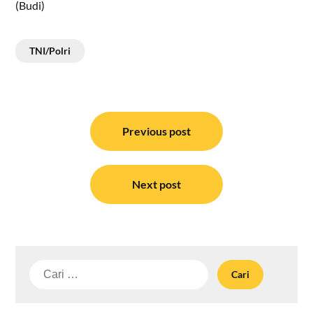
(Budi)
TNI/Polri
Navigasi
pos
Previous post
Next post
Cari
untuk: