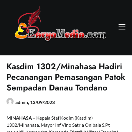
Skip
to
content
Kasdim 1302/Minahasa Hadiri
Pecanangan Pemasangan Patok
Sempadan Danau Tondano
admin,
13/09/2023
MINAHASA
– Kepala Staf Kodim (Kasdim)
1302/Minahasa, Mayor Inf Vino Satria Onibala S.Pt
mewakili Komandan Komando Distrik Militer (Dandim)