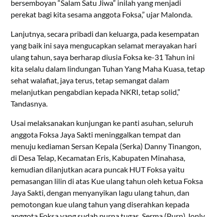
bersemboyan “Salam Satu Jiwa” inilah yang menjadi
perekat bagi kita sesama anggota Foksa,” ujar Malonda.
Lanjutnya, secara pribadi dan keluarga, pada kesempatan
yang baik ini saya mengucapkan selamat merayakan hari
ulang tahun, saya berharap diusia Foksa ke-31 Tahun ini
kita selalu dalam lindungan Tuhan Yang Maha Kuasa, tetap
sehat walafiat, jaya terus, tetap semangat dalam
melanjutkan pengabdian kepada NKRI, tetap solid,”
Tandasnya.
Usai melaksanakan kunjungan ke panti asuhan, seluruh
anggota Foksa Jaya Sakti meninggalkan tempat dan
menuju kediaman Sersan Kepala (Serka) Danny Tinangon,
di Desa Telap, Kecamatan Eris, Kabupaten Minahasa,
kemudian dilanjutkan acara puncak HUT Foksa yaitu
pemasangan lilin di atas Kue ulang tahun oleh ketua Foksa
Jaya Sakti, dengan menyanyikan lagu ulang tahun, dan
pemotongan kue ulang tahun yang diserahkan kepada
anggota Foksa yang sudah purna tugas, Serma (Purn) Jonly