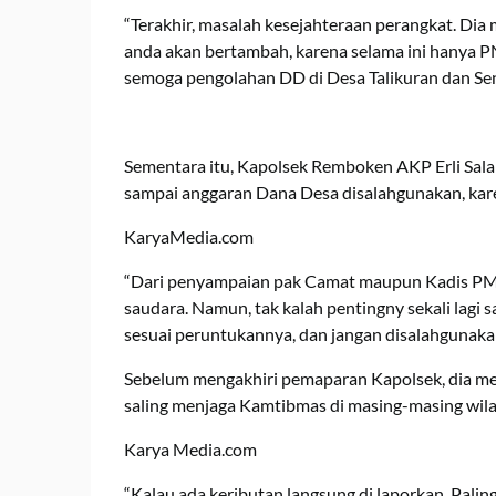
“Terakhir, masalah kesejahteraan perangkat. Dia
anda akan bertambah, karena selama ini hanya 
semoga pengolahan DD di Desa Talikuran dan Se
Sementara itu, Kapolsek Remboken AKP Erli Sa
sampai anggaran Dana Desa disalahgunakan, ka
KaryaMedia.com
“Dari penyampaian pak Camat maupun Kadis PMD
saudara. Namun, tak kalah pentingny sekali lagi 
sesuai peruntukannya, dan jangan disalahgunakan
Sebelum mengakhiri pemaparan Kapolsek, dia m
saling menjaga Kamtibmas di masing-masing wil
Karya Media.com
“Kalau ada keributan langsung di laporkan. Palin