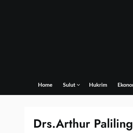
Skip
to
content
Home
Sulut
Hukrim
Ekono
Drs.Arthur Palilin