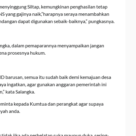
 menyinggung Siltap, kemungkinan penghasilan tetap
PNS yang gajinya naik,”harapnya seraya menambahkan
ndangan dapat digunakan sebaik-baiknya,” pungkasnya.
langka, dalam pemaparannya menyampaikan jangan
rena prosesnya hukum.
 barusan, semua itu sudah baik demi kemajuan desa
saya ingatkan, agar gunakan anggaran pemerintah ini
,” kata Salangka.
eminta kepada Kumtua dan perangkat agar supaya
ayah anda.
g tidak jika ada perhelatan suka maupun duka, sering-