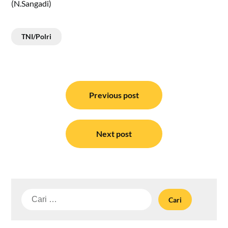
(N.Sangadi)
TNI/Polri
Navigasi
pos
Previous post
Next post
Cari
untuk: