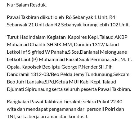
Nur Salam Resduk.
Pawai Takbiran diikuti oleh R6 Sebanyak 1 Unit, R4
Sebanyak 21 Unit dan R2 Sebanyak kurang lebih 102 Unit.
Turut Hadir dalam Kegiatan Kapolres Kepl. Talaud AKBP
Muhamad Chaidir. SH.SIK.MM, Dandim 1312/Talaud
Letkol Inf Sigfried W Panaha,S.Sos,Danlanal Melonguane
Letkol Laut (P) Muhammad Faizal Sidik Permana, S.E., M. Tr.
Opsla, Kapolsek Beo Iptu George P.Nender,SH,Plh
Dandramil 1312-03/Beo Pelda Jemy Tundunaung,Sekcam
Beo Jufri Lantaka,S.Pd,Ketua MUI Kab. Kepl. Talaud
Djumati Sipirunaung serta seluruh peserta Pawai Takbiran.
Rangkaian Pawai Takbiran berakhir sekira Pukul 22.40
wita dan mendapat pengamanan dari personil Polri dan
TNI, serta berjalan aman dan kondusif.