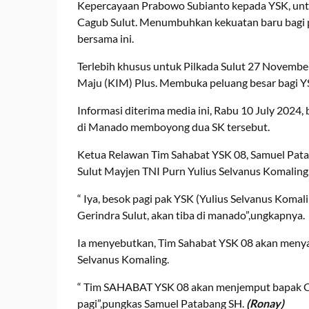
Kepercayaan Prabowo Subianto kepada YSK, untu
Cagub Sulut. Menumbuhkan kekuatan baru bagi pa
bersama ini.
Terlebih khusus untuk Pilkada Sulut 27 November
Maju (KIM) Plus. Membuka peluang besar bagi 
Informasi diterima media ini, Rabu 10 July 2024,
di Manado memboyong dua SK tersebut.
Ketua Relawan Tim Sahabat YSK 08, Samuel Pat
Sulut Mayjen TNI Purn Yulius Selvanus Komaling,
“ Iya, besok pagi pak YSK (Yulius Selvanus Komal
Gerindra Sulut, akan tiba di manado”,ungkapnya.
Ia menyebutkan, Tim Sahabat YSK 08 akan meny
Selvanus Komaling.
“ Tim SAHABAT YSK 08 akan menjemput bapak Ca
pagi”,pungkas Samuel Patabang SH.
(Ronay)