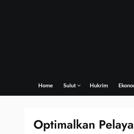
Skip
to
content
Home
Sulut
Hukrim
Ekono
Optimalkan Pelaya