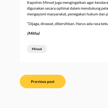
Kapolres Minsel juga mengingatkan agar kendaraa
digunakan secara optimal dalam mendukung pelak
mengayomi masyarakat, penegakan hukum dan p
“Dijaga, dirawat, dibersihkan. Harus ada rasa ke
(Mitha)
Minsel
Navigasi
Previous post
pos