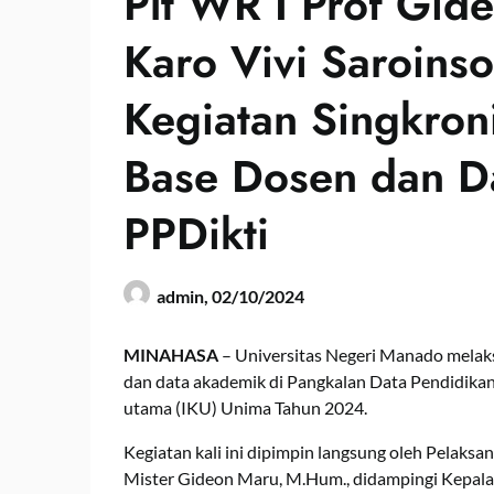
Plt WR I Prof Gid
Karo Vivi Saroin
Kegiatan Singkron
Base Dosen dan D
PPDikti
admin,
02/10/2024
MINAHASA
– Universitas Negeri Manado melaks
dan data akademik di Pangkalan Data Pendidikan 
utama (IKU) Unima Tahun 2024.
Kegiatan kali ini dipimpin langsung oleh Pelaksan
Mister Gideon Maru, M.Hum., didampingi Kepala