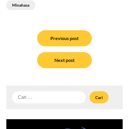
Minahasa
Navigasi
pos
Previous post
Next post
Cari
untuk: