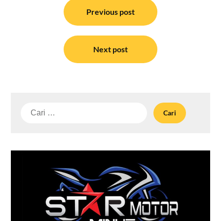
Navigasi
pos
Previous post
Next post
Cari
untuk: