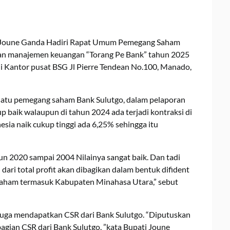
 Joune Ganda Hadiri Rapat Umum Pemegang Saham
an manajemen keuangan “Torang Pe Bank” tahun 2025
di Kantor pusat BSG Jl Pierre Tendean No.100, Manado,
satu pemegang saham Bank Sulutgo, dalam pelaporan
 baik walaupun di tahun 2024 ada terjadi kontraksi di
sia naik cukup tinggi ada 6,25% sehingga itu
ahun 2020 sampai 2004 Nilainya sangat baik. Dan tadi
ari total profit akan dibagikan dalam bentuk difident
 saham termasuk Kabupaten Minahasa Utara,” sebut
juga mendapatkan CSR dari Bank Sulutgo. “Diputuskan
ian CSR dari Bank Sulutgo, ”kata Bupati Joune