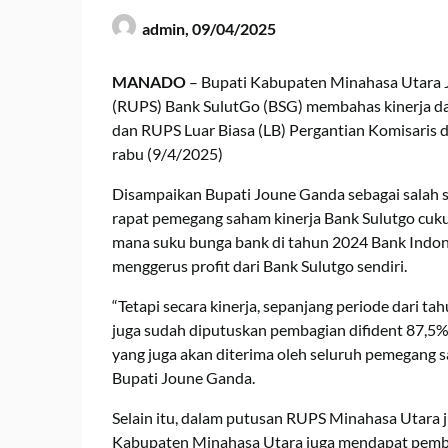
admin,
09/04/2025
MANADO
– Bupati Kabupaten Minahasa Utara
(RUPS) Bank SulutGo (BSG) membahas kinerja d
dan RUPS Luar Biasa (LB) Pergantian Komisaris 
rabu (9/4/2025)
Disampaikan Bupati Joune Ganda sebagai salah 
rapat pemegang saham kinerja Bank Sulutgo cukup
mana suku bunga bank di tahun 2024 Bank Indone
menggerus profit dari Bank Sulutgo sendiri.
“Tetapi secara kinerja, sepanjang periode dari t
juga sudah diputuskan pembagian difident 87,5% d
yang juga akan diterima oleh seluruh pemegang
Bupati Joune Ganda.
Selain itu, dalam putusan RUPS Minahasa Utara 
Kabupaten Minahasa Utara juga mendapat pembag