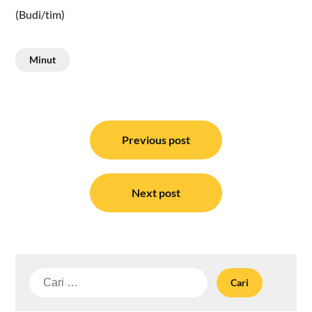
(Budi/tim)
Minut
Navigasi
pos
Previous post
Next post
Cari
untuk: