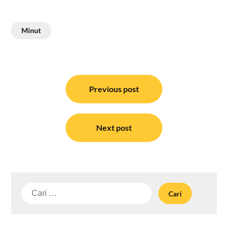
Minut
Navigasi
pos
Previous post
Next post
Cari
untuk: