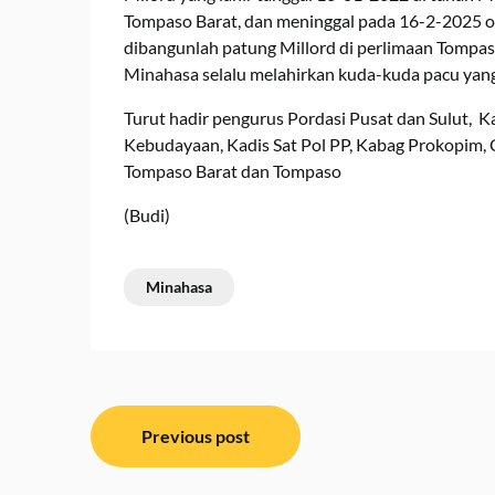
Tompaso Barat, dan meninggal pada 16-2-2025 ol
dibangunlah patung Millord di perlimaan Tompa
Minahasa selalu melahirkan kuda-kuda pacu yan
Turut hadir pengurus Pordasi Pusat dan Sulut, K
Kebudayaan, Kadis Sat Pol PP, Kabag Prokopim,
Tompaso Barat dan Tompaso
(Budi)
Minahasa
Navigasi
Previous post
pos