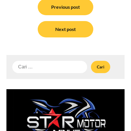
Navigasi
pos
Previous post
Next post
Cari
untuk: