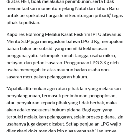
di atas HET, tidak melakukan penimbunan, serta tidak
memanfaatkan momentum jelang Natal dan Tahun Baru
untuk berspekulasi harga demi keuntungan pribadi,” tegas
pihak kepolisian.
Kapolres Bolmong Melalui Kasat Reskrim IPTU Stevanus
Mentu S.I.P juga menegaskan bahwa LPG 3 Kg merupakan
bahan bakar bersubsidi yang memiliki kekhususan
pengguna, yaitu kelompok rumah tangga, usaha mikro,
nelayan, dan petani sasaran. Penggunaan LPG 3 Kg oleh
usaha menengah ke atas maupun badan usaha non-
sasaran merupakan pelanggaran hukum.
“Apabila ditemukan agen atau pihak lain yang melakukan
penyalahgunaan, termasuk penimbunan, pengoplosan,
atau penyaluran kepada pihak yang tidak berhak, maka
akan ada konsekuensi hukum pidana. Bagi agen yang
terbukti melakukan pelanggaran, selain proses pidana, izin
usahanya juga dapat dicabut. Setiap penjualan LPG wajib
dilengkapi dokumen dan izin niaga yang sah,” lanjutnya.