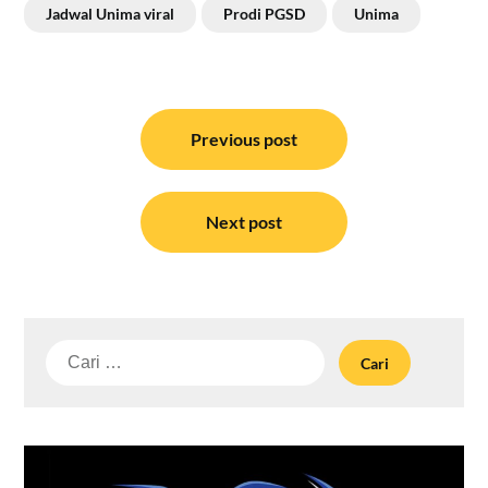
Jadwal Unima viral
Prodi PGSD
Unima
Navigasi
pos
Previous post
Next post
Cari
untuk: