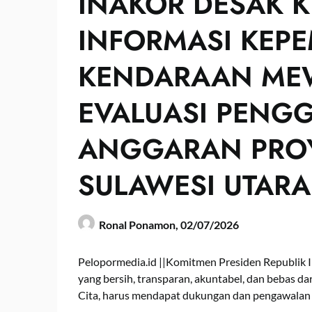
INAKOR DESAK K
INFORMASI KEPE
KENDARAAN MEW
EVALUASI PENG
ANGGARAN PROYE
SULAWESI UTARA
Ronal Ponamon,
02/07/2026
Pelopormedia.id ||Komitmen Presiden Republik 
yang bersih, transparan, akuntabel, dan bebas da
Cita, harus mendapat dukungan dan pengawalan 