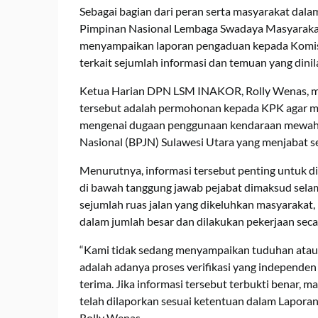
Sebagai bagian dari peran serta masyarakat da
Pimpinan Nasional Lembaga Swadaya Masyarakat
menyampaikan laporan pengaduan kepada Komisi
terkait sejumlah informasi dan temuan yang dinilai
Ketua Harian DPN LSM INAKOR, Rolly Wenas, me
tersebut adalah permohonan kepada KPK agar me
mengenai dugaan penggunaan kendaraan mewah o
Nasional (BPJN) Sulawesi Utara yang menjabat se
Menurutnya, informasi tersebut penting untuk diu
di bawah tanggung jawab pejabat dimaksud selama
sejumlah ruas jalan yang dikeluhkan masyarakat
dalam jumlah besar dan dilakukan pekerjaan seca
“Kami tidak sedang menyampaikan tuduhan ataup
adalah adanya proses verifikasi yang independen
terima. Jika informasi tersebut terbukti benar, m
telah dilaporkan sesuai ketentuan dalam Lapora
Rolly Wenas.