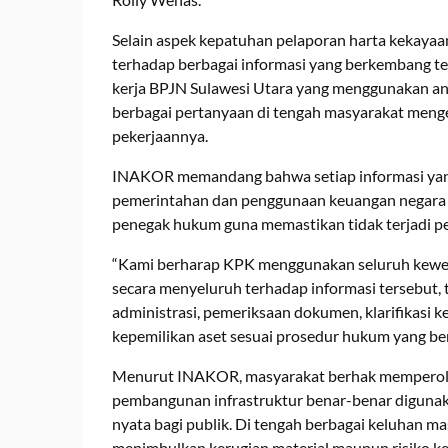
Selain aspek kepatuhan pelaporan harta kekay
terhadap berbagai informasi yang berkembang te
kerja BPJN Sulawesi Utara yang menggunakan an
berbagai pertanyaan di tengah masyarakat mengena
pekerjaannya.
INAKOR memandang bahwa setiap informasi yang
pemerintahan dan penggunaan keuangan negara h
penegak hukum guna memastikan tidak terjadi p
“Kami berharap KPK menggunakan seluruh kewen
secara menyeluruh terhadap informasi tersebut,
administrasi, pemeriksaan dokumen, klarifikasi k
kepemilikan aset sesuai prosedur hukum yang ber
Menurut INAKOR, masyarakat berhak memperole
pembangunan infrastruktur benar-benar digunaka
nyata bagi publik. Di tengah berbagai keluhan ma
menimbulkan kerugian material maupun risiko ke