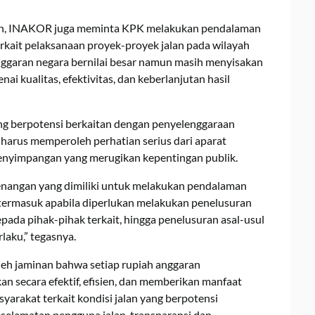
aan, INAKOR juga meminta KPK melakukan pendalaman
rkait pelaksanaan proyek-proyek jalan pada wilayah
ggaran negara bernilai besar namun masih menyisakan
i kualitas, efektivitas, dan keberlanjutan hasil
 berpotensi berkaitan dengan penyelenggaraan
arus memperoleh perhatian serius dari aparat
enyimpangan yang merugikan kepentingan publik.
angan yang dimiliki untuk melakukan pendalaman
 termasuk apabila diperlukan melakukan penelusuran
epada pihak-pihak terkait, hingga penelusuran asal-usul
laku,” tegasnya.
h jaminan bahwa setiap rupiah anggaran
n secara efektif, efisien, dan memberikan manfaat
syarakat terkait kondisi jalan yang berpotensi
selamatan pengguna jalan, transparansi dan