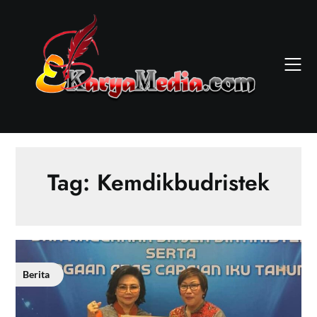
Skip
to
content
Tag:
Kemdikbudristek
Berita