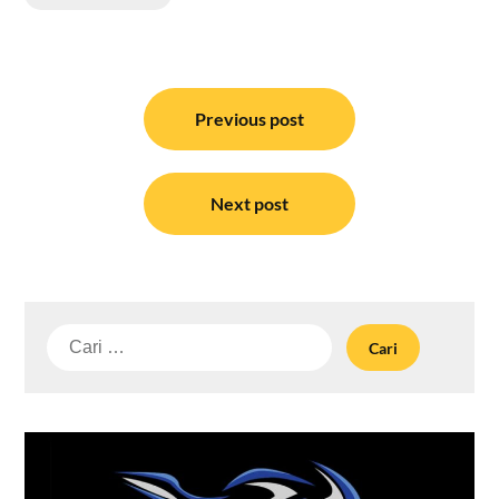
Navigasi
pos
Previous post
Next post
Cari
untuk: