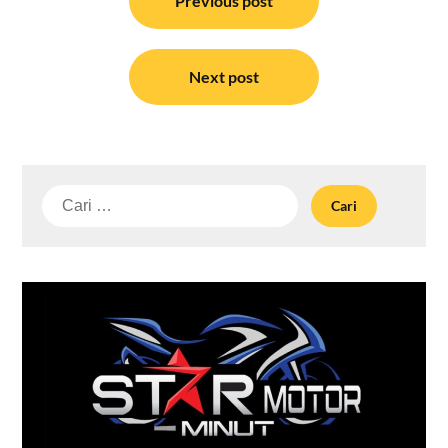
pos
Previous post
Next post
Cari
untuk: