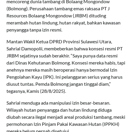
mencoreng dunia tambang di Bolaang Mongondow
(Bolmong). Perusahaan tambang emas raksasa PT J
Resources Bolaang Mongondow (JRBM) dituding
merambah hutan lindung, hutan rakyat, bahkan kawasan
penyangga tanpa izin resmi.
Mantan Wakil Ketua DPRD Provinsi Sulawesi Utara,
Sahrial Damopolii, membeberkan bahwa konsesi resmi PT
JRBM sejatinya sudah berakhir. “Saya punya data resmi
dari Dinas Kehutanan Bolmong. Konsesi mereka habis, tapi
anehnya mereka masih beroperasi hanya bermodal Izin
Pengolahan Kayu (IPK). Ini pelanggaran serius yang harus
diusut tuntas. Pemda Bolmong jangan tinggal diam,”
tegasnya, Kamis (28/8/2025).
Sahrial menduga ada manipulasi izin besar-besaran.
Wilayah hutan penyangga dan hutan lindung diduga
diubah secara ilegal menjadi areal produksi tambang, meski
permohonan Izin Pinjam Pakai Kawasan Hutan (IPPKH)
mereka belum pernah disetujui.