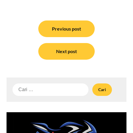
Navigasi
pos
Previous post
Next post
Cari
untuk: