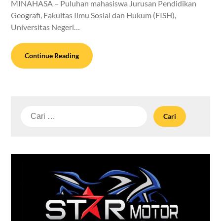
MINAHASA – Puluhan mahasiswa Jurusan Pendidikan
Geografi, Fakultas Ilmu Sosial dan Hukum (FISH),
Universitas Negeri…
Continue Reading
Cari
untuk: