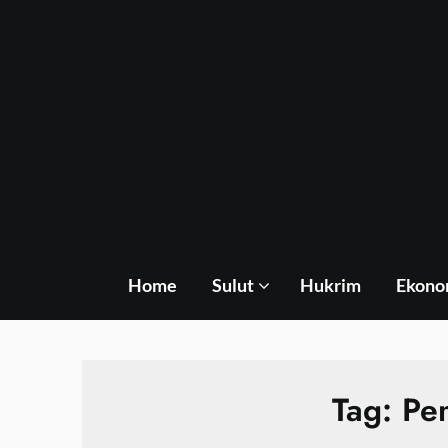
Skip
to
content
Home
Sulut
Hukrim
Ekono
Tag:
Pe