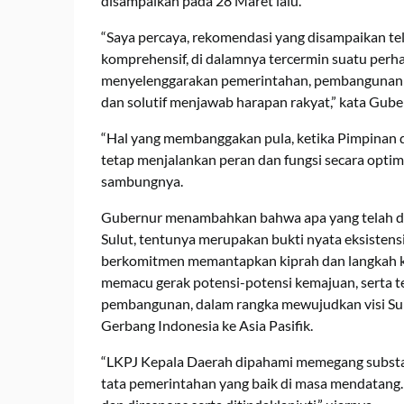
disampaikan pada 28 Maret lalu.
“Saya percaya, rekomendasi yang disampaikan tel
komprehensif, di dalamnya tercermin suatu perh
menyelenggarakan pemerintahan, pembangunan d
dan solutif menjawab harapan rakyat,” kata Gube
“Hal yang membanggakan pula, ketika Pimpinan 
tetap menjalankan peran dan fungsi secara optima
sambungnya.
Gubernur menambahkan bahwa apa yang telah d
Sulut, tentunya merupakan bukti nyata eksistens
berkomitmen memantapkan kiprah dan langkah ke
memacu gerak potensi-potensi kemajuan, serta 
pembangunan, dalam rangka mewujudkan visi Sula
Gerbang Indonesia ke Asia Pasifik.
“LKPJ Kepala Daerah dipahami memegang substa
tata pemerintahan yang baik di masa mendatang.