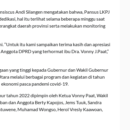
ransiscus Andi Silangen mengatakan bahwa, Pansus LKPJ
dikasi, hal itu terlihat selama beberapa minggu saat
rangkat daerah provinsi serta melakukan monitoring
ni. “Untuk itu kami sampaikan terima kasih dan apresiasi
Anggota DPRD yang terhormat ibu Dra. Vonny J.Paat,”
rgaan yang tinggi kepada Gubernur dan Wakil Gubernur
tara melalui berbagai program dan kegiatan di tahun
 ekonomi pasca pandemi covid-19.
r tahun 2022 dipimpin oleh Ketua Vonny Paat, Wakil
ban dan Anggota Berty Kapojos, Jems Tuuk, Sandra
untuwene, Muhamad Wongso, Herol Vresly Kaawoan,