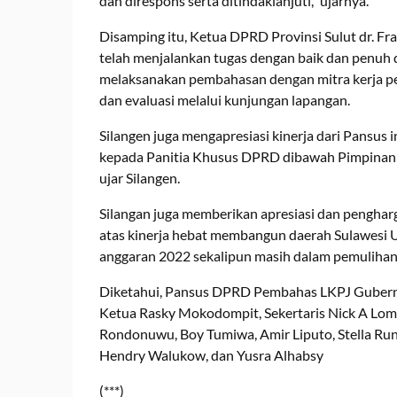
dan direspons serta ditindaklanjuti,” ujarnya.
Disamping itu, Ketua DPRD Provinsi Sulut dr. F
telah menjalankan tugas dengan baik dan penuh de
melaksanakan pembahasan dengan mitra kerja pe
dan evaluasi melalui kunjungan lapangan.
Silangen juga mengapresiasi kinerja dari Pansus i
kepada Panitia Khusus DPRD dibawah Pimpinan 
ujar Silangen.
Silangan juga memberikan apresiasi dan pengha
atas kinerja hebat membangun daerah Sulawesi U
anggaran 2022 sekalipun masih dalam pemulihan
Diketahui, Pansus DPRD Pembahas LKPJ Gubernu
Ketua Rasky Mokodompit, Sekertaris Nick A Lom
Rondonuwu, Boy Tumiwa, Amir Liputo, Stella R
Hendry Walukow, dan Yusra Alhabsy
(***)