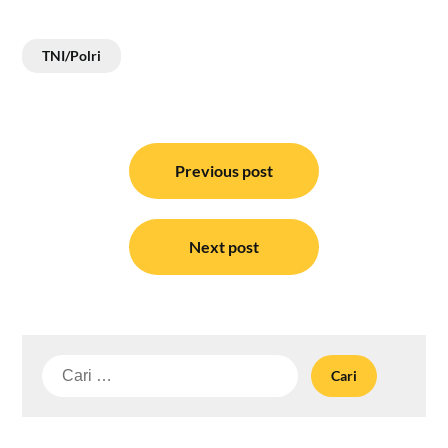
TNI/Polri
Navigasi
pos
Previous post
Next post
Cari
untuk: