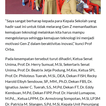
“Saya sangat berharap kepada para Kepala Sekolah yang
hadir saat ini untuk tidak melarang Gen Z memanfaatkan
kemajuan teknologi melainkan kita harus mampu
mengelolanya sehingga kemajuan teknologi ini menjadi
motivasi Gen Z dalam beraktivitas inovasi,” kunci Prof
Orba.
Pada kesempatan tersebut turut dihadiri, Ketua Senat
Unima, Prof. Dr. Herry Sumual, M.Si, Sekertaris Senat
Unima, Prof. Dr. Beatrix Jetje Podung, M.Kes, Ketua SPI,
Prof. Dr. Philoteus Tuerah, M.Si., DEA, Dekan FISH, Recky
Harold Elbyh Sendouw, SP., MM., Ph.D, Dekan FBS, Dr.
Ignatius Javier C. Tuerah, S.S., M.Pd, Dekan FT, Dr. Eddy
Kembuan, M.Pd, Dekan FIPP, Prof. Dr. Harold Lumapow,
M.Pd., , Ketua LPPM, Dr. Armstrong Sompotan, M.Si, LP3M
Dr. Patricia M. Silangen, S.Pd, M.Si, Kepala Unit Penunjang