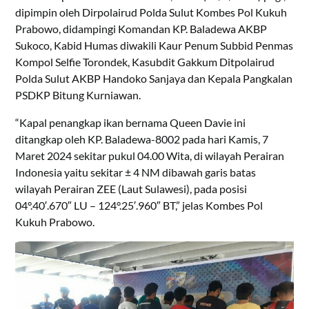
dipimpin oleh Dirpolairud Polda Sulut Kombes Pol Kukuh
Prabowo, didampingi Komandan KP. Baladewa AKBP
Sukoco, Kabid Humas diwakili Kaur Penum Subbid Penmas
Kompol Selfie Torondek, Kasubdit Gakkum Ditpolairud
Polda Sulut AKBP Handoko Sanjaya dan Kepala Pangkalan
PSDKP Bitung Kurniawan.
“Kapal penangkap ikan bernama Queen Davie ini
ditangkap oleh KP. Baladewa-8002 pada hari Kamis, 7
Maret 2024 sekitar pukul 04.00 Wita, di wilayah Perairan
Indonesia yaitu sekitar ± 4 NM dibawah garis batas
wilayah Perairan ZEE (Laut Sulawesi), pada posisi
04°.40′.670″ LU – 124°.25′.960″ BT,” jelas Kombes Pol
Kukuh Prabowo.