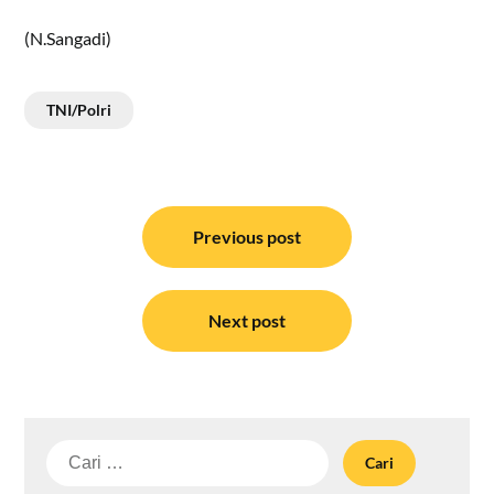
(N.Sangadi)
TNI/Polri
Navigasi
pos
Previous post
Next post
Cari
untuk: