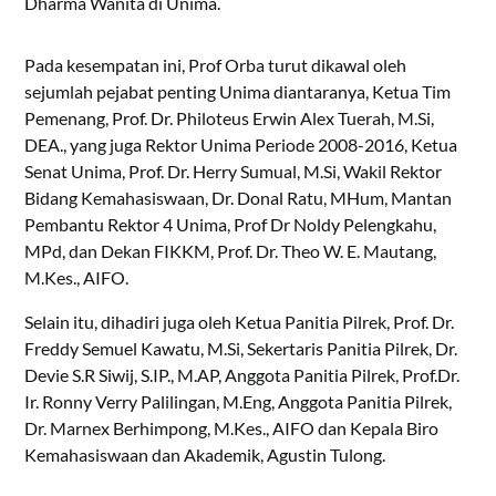
Dharma Wanita di Unima.
Pada kesempatan ini, Prof Orba turut dikawal oleh
sejumlah pejabat penting Unima diantaranya, Ketua Tim
Pemenang, Prof. Dr. Philoteus Erwin Alex Tuerah, M.Si,
DEA., yang juga Rektor Unima Periode 2008-2016, Ketua
Senat Unima, Prof. Dr. Herry Sumual, M.Si, Wakil Rektor
Bidang Kemahasiswaan, Dr. Donal Ratu, MHum, Mantan
Pembantu Rektor 4 Unima, Prof Dr Noldy Pelengkahu,
MPd, dan Dekan FIKKM, Prof. Dr. Theo W. E. Mautang,
M.Kes., AIFO.
Selain itu, dihadiri juga oleh Ketua Panitia Pilrek, Prof. Dr.
Freddy Semuel Kawatu, M.Si, Sekertaris Panitia Pilrek, Dr.
Devie S.R Siwij, S.IP., M.AP, Anggota Panitia Pilrek, Prof.Dr.
Ir. Ronny Verry Palilingan, M.Eng, Anggota Panitia Pilrek,
Dr. Marnex Berhimpong, M.Kes., AIFO dan Kepala Biro
Kemahasiswaan dan Akademik, Agustin Tulong.