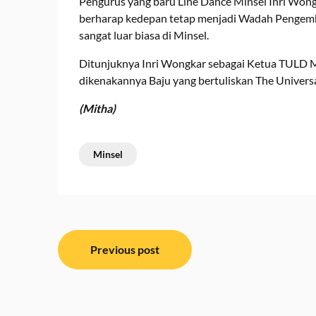
Pengurus yang baru Line Dance Minsel Inri Wong
berharap kedepan tetap menjadi Wadah Pengemb
sangat luar biasa di Minsel.
Ditunjuknya Inri Wongkar sebagai Ketua TULD M
dikenakannya Baju yang bertuliskan The Univers
(Mitha)
Minsel
Navigasi
Previous post
pos