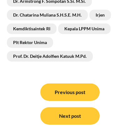
Dr. Armstrong F. Sompotan S.Si. M.Si.
Dr. Chatarina Muliana S.H.S.E. M.H.
Irjen
Kemdiktisaintek RI
Kepala LPPM Unima
Plt Rektor Unima
Prof. Dr. Deitje Adolfien Katuuk M.Pd.
Navigasi
pos
Previous post
Next post