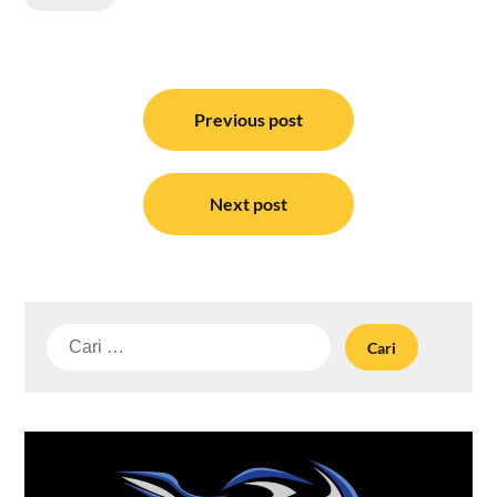
Navigasi
pos
Previous post
Next post
Cari
untuk: