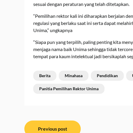
sesuai dengan peraturan yang telah ditetapkan.
“Pemilihan rektor kali ini diharapkan berjalan 
regulasi yang berlaku saat ini serta dapat melah
Unima,” ungkapnya
“Siapa pun yang terpilih, paling penting kita men
menjaga nama baik Unima sehingga tidak tercor
tempat para kaum intelektual jadi bersikaplah s
Berita
Minahasa
Pendidikan
Panitia Pemilihan Rektor Unima
Navigasi
Previous post