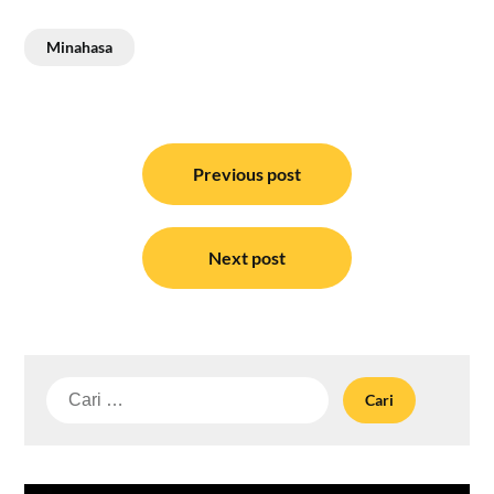
Minahasa
Navigasi
pos
Previous post
Next post
Cari
untuk: