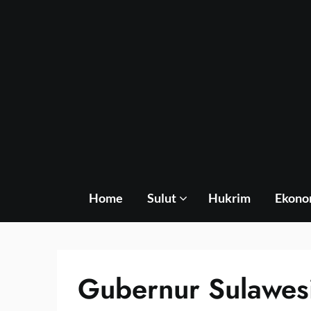
Skip
to
content
Home
Sulut
Hukrim
Ekono
Gubernur Sulawesi