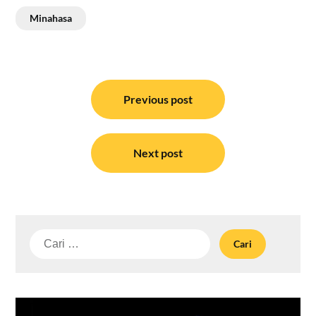
Minahasa
Navigasi
pos
Previous post
Next post
Cari
untuk: