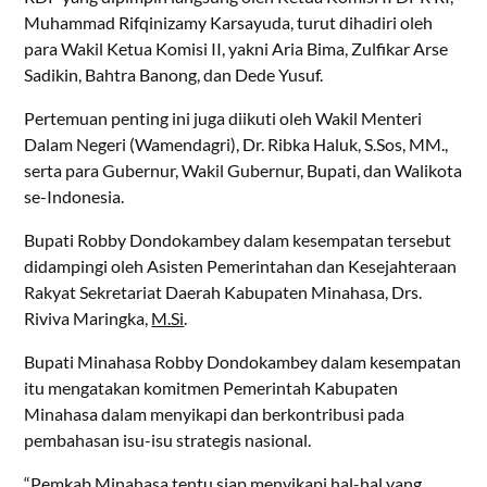
Muhammad Rifqinizamy Karsayuda, turut dihadiri oleh
para Wakil Ketua Komisi II, yakni Aria Bima, Zulfikar Arse
Sadikin, Bahtra Banong, dan Dede Yusuf.
Pertemuan penting ini juga diikuti oleh Wakil Menteri
Dalam Negeri (Wamendagri), Dr. Ribka Haluk, S.Sos, MM.,
serta para Gubernur, Wakil Gubernur, Bupati, dan Walikota
se-Indonesia.
Bupati Robby Dondokambey dalam kesempatan tersebut
didampingi oleh Asisten Pemerintahan dan Kesejahteraan
Rakyat Sekretariat Daerah Kabupaten Minahasa, Drs.
Riviva Maringka,
M.Si
.
Bupati Minahasa Robby Dondokambey dalam kesempatan
itu mengatakan komitmen Pemerintah Kabupaten
Minahasa dalam menyikapi dan berkontribusi pada
pembahasan isu-isu strategis nasional.
“Pemkab Minahasa tentu siap menyikapi hal-hal yang