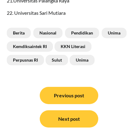
21.Universitas Palangka Raya
22. Universitas Sari Mutiara
Berita
Nasional
Pendidikan
Unima
Kemdiksaintek RI
KKN Literasi
Perpusnas RI
Sulut
Unima
Navigasi
pos
Previous post
Next post