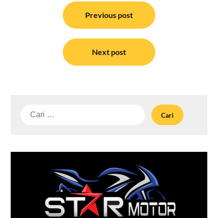
Navigasi
pos
Previous post
Next post
Cari
untuk: