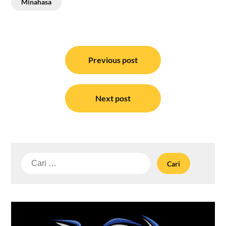
Minahasa
Navigasi
pos
Previous post
Next post
Cari
untuk: