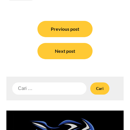
Navigasi
pos
Previous post
Next post
Cari
untuk: