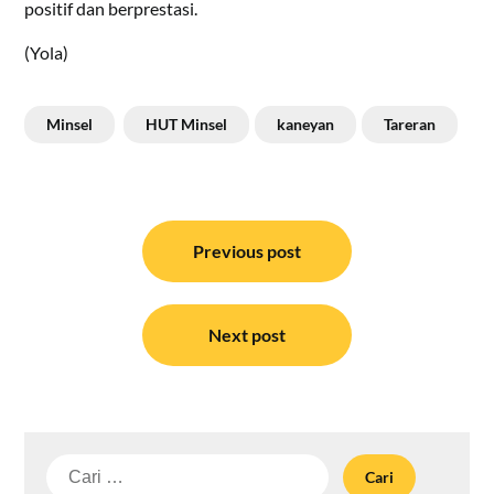
positif dan berprestasi.
(Yola)
Minsel
HUT Minsel
kaneyan
Tareran
Navigasi
pos
Previous post
Next post
Cari
untuk: